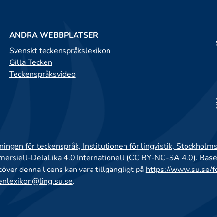
ANDRA WEBBPLATSER
Svenskt teckenspråkslexikon
Gilla Tecken
Teckenspråksvideo
ingen för teckenspråk, Institutionen för lingvistik, Stockholms
rsiell-DelaLika 4.0 Internationell (CC BY-NC-SA 4.0).
Base
utöver denna licens kan vara tillgängligt på
https://www.su.se/f
enlexikon@ling.su.se
.