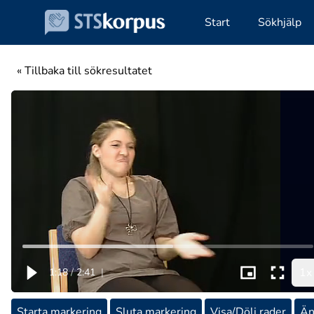
Start
Sökhjälp
« Tillbaka till sökresultatet
1x
1:18
/
2:41
|
Starta markering
Sluta markering
Visa/Dölj rader
Än