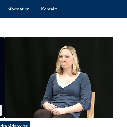
Information
Kontakt
dra videovyer