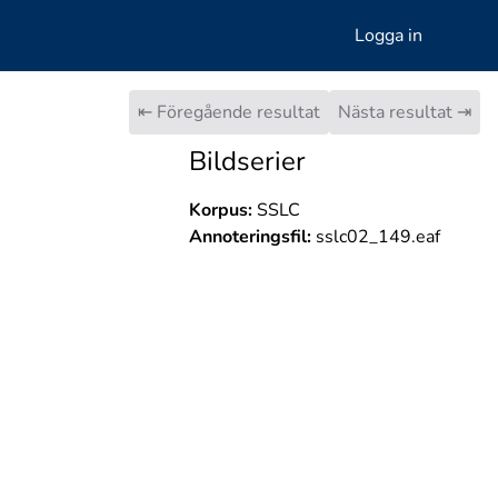
Logga in
⇤ Föregående resultat
Nästa resultat ⇥
Bildserier
Korpus:
SSLC
Annoteringsfil:
sslc02_149.eaf