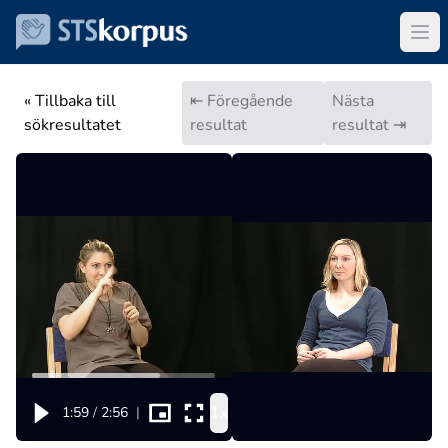
« Tillbaka till
⇤ Föregående
Nästa
sökresultatet
resultat
resultat ⇥
1x
1:59
/
2:56
|