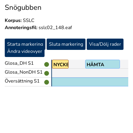
Snögubben
Korpus:
SSLC
Annoteringsfil:
sslc02_148.eaf
Starta markering
Sluta markering
Visa/Dölj rader
Ändra videovyer
Glosa_DH S1
LÅNA
NYCKEL
HÄMTA
Glosa_NonDH S1
Översättning S1