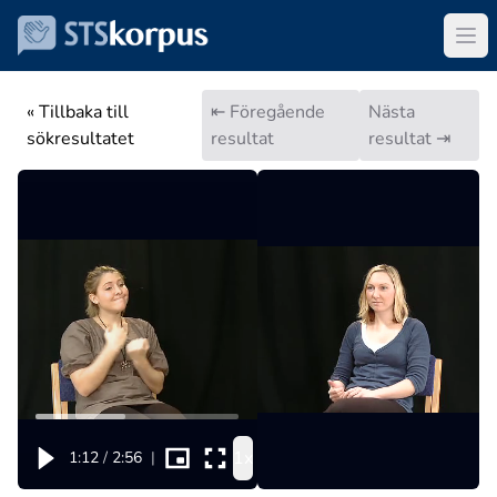
« Tillbaka till
⇤ Föregående
Nästa
sökresultatet
resultat
resultat ⇥
1x
1:12
/
2:56
|