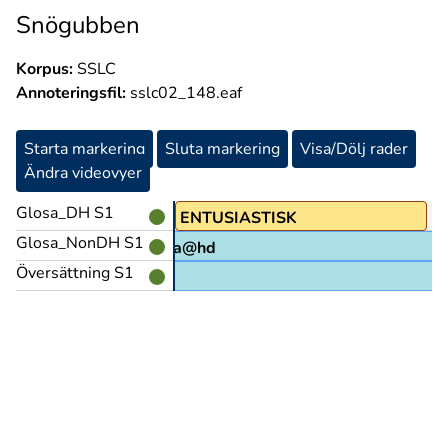
Snögubben
Korpus:
SSLC
Annoteringsfil:
sslc02_148.eaf
Starta markering
Sluta markering
Visa/Dölj rader
Ändra videovyer
Glosa_DH S1
ENTUSIASTISK
Glosa_NonDH S1
åskåda@hd
Översättning S1