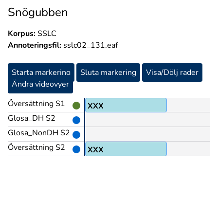
Snögubben
Korpus:
SSLC
Annoteringsfil:
sslc02_131.eaf
Starta markering
Sluta markering
Visa/Dölj rader
Ändra videovyer
Översättning S1
XXX
Glosa_DH S2
Glosa_NonDH S2
Översättning S2
XXX