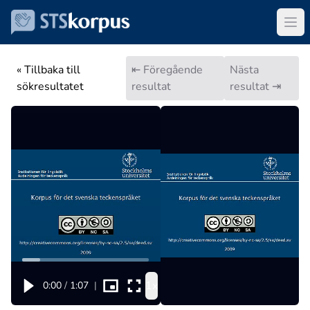
« Tillbaka till
⇤ Föregående
Nästa
sökresultatet
resultat
resultat ⇥
1x
0:00
/
1:07
|