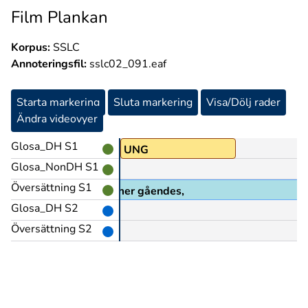
Film Plankan
Korpus:
SSLC
Annoteringsfil:
sslc02_091.eaf
Starta markering
Sluta markering
Visa/Dölj rader
Ändra videovyer
Glosa_DH S1
A
UNG
Glosa_NonDH S1
Översättning S1
g och vita klackskor kommer gåendes,
Glosa_DH S2
Översättning S2