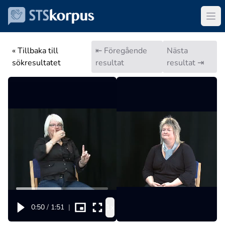
« Tillbaka till
⇤ Föregående
Nästa
sökresultatet
resultat
resultat ⇥
1x
0:50
/
1:51
|