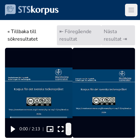
« Tillbaka till
⇤ Föregående
Nästa
sökresultatet
resultat
resultat ⇥
1x
0:00
/
2:13
|