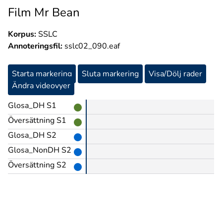
Film Mr Bean
Korpus:
SSLC
Annoteringsfil:
sslc02_090.eaf
Starta markering
Sluta markering
Visa/Dölj rader
Ändra videovyer
Glosa_DH S1
Översättning S1
Glosa_DH S2
Glosa_NonDH S2
Översättning S2