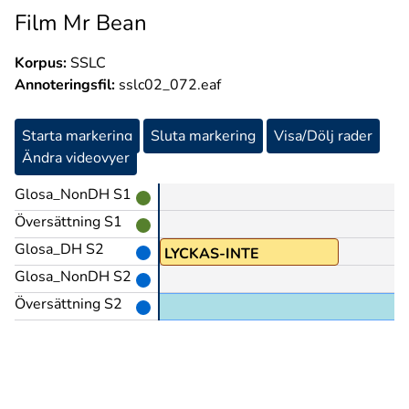
Film Mr Bean
Korpus:
SSLC
Annoteringsfil:
sslc02_072.eaf
Starta markering
Sluta markering
Visa/Dölj rader
Ändra videovyer
Glosa_NonDH S1
Översättning S1
Glosa_DH S2
LYCKAS-INTE
Glosa_NonDH S2
Översättning S2