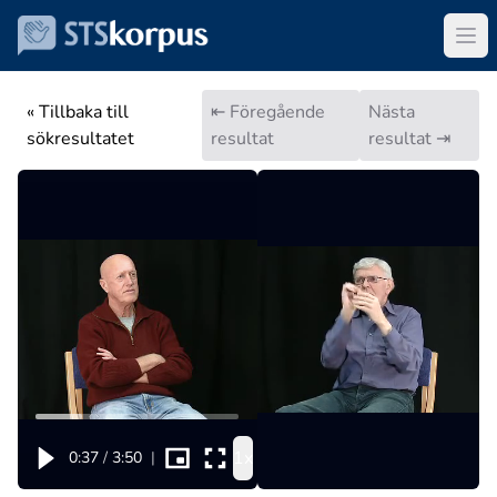
« Tillbaka till
⇤ Föregående
Nästa
sökresultatet
resultat
resultat ⇥
1x
0:37
/
3:50
|