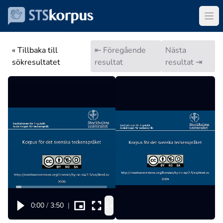
« Tillbaka till
⇤ Föregående
Nästa
sökresultatet
resultat
resultat ⇥
1x
0:00
/
3:50
|