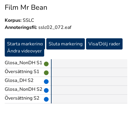
Film Mr Bean
Korpus:
SSLC
Annoteringsfil:
sslc02_072.eaf
Starta markering
Sluta markering
Visa/Dölj rader
Ändra videovyer
Glosa_NonDH S1
Översättning S1
Glosa_DH S2
Glosa_NonDH S2
Översättning S2