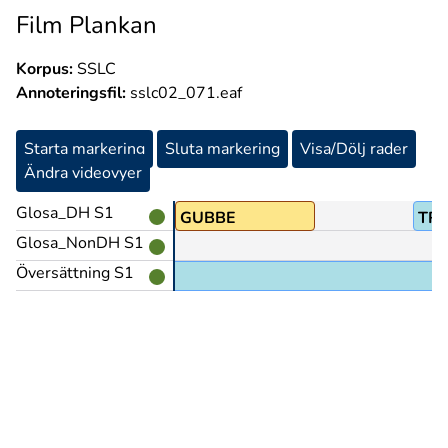
Film Plankan
Korpus:
SSLC
Annoteringsfil:
sslc02_071.eaf
Starta markering
Sluta markering
Visa/Dölj rader
Ändra videovyer
Glosa_DH S1
TVÅ
GUBBE
TR
Glosa_NonDH S1
Översättning S1