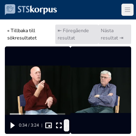
« Tillbaka till
⇤ Föregående
Nästa
sökresultatet
resultat
resultat ⇥
1x
0:34
/
3:24
|