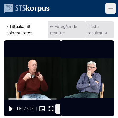
« Tillbaka till
⇤ Föregående
Nästa
sökresultatet
resultat
resultat ⇥
1x
1:50
/
3:24
|