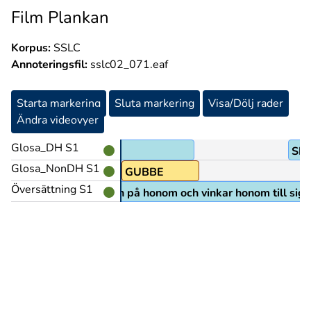
Film Plankan
Korpus:
SSLC
Annoteringsfil:
sslc02_071.eaf
Starta markering
Sluta markering
Visa/Dölj rader
Ändra videovyer
Glosa_DH S1
d
SIT
Glosa_NonDH S1
GLOSA:(EN)
GUBBE
Översättning S1
får gubben på puben syn på honom och vinkar honom till sig