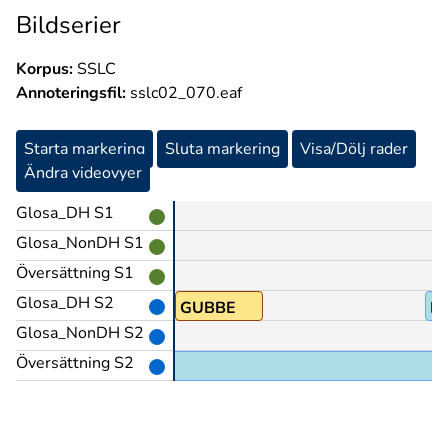
Bildserier
Korpus:
SSLC
Annoteringsfil:
sslc02_070.eaf
Starta markering
Sluta markering
Visa/Dölj rader
Ändra videovyer
Glosa_DH S1
Glosa_NonDH S1
Översättning S1
Glosa_DH S2
man@&
EN
GUBBE
B
Glosa_NonDH S2
Översättning S2