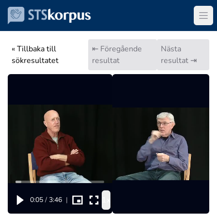
« Tillbaka till
⇤ Föregående
Nästa
sökresultatet
resultat
resultat ⇥
1x
0:05
/
3:46
|