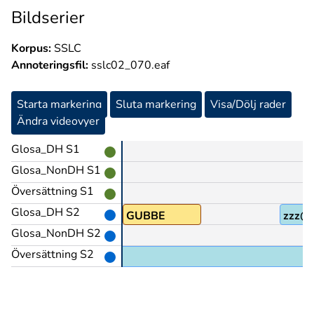
Bildserier
Korpus:
SSLC
Annoteringsfil:
sslc02_070.eaf
Starta markering
Sluta markering
Visa/Dölj rader
Ändra videovyer
Glosa_DH S1
Glosa_NonDH S1
Översättning S1
Glosa_DH S2
GUBBE
zzz@
Glosa_NonDH S2
Översättning S2