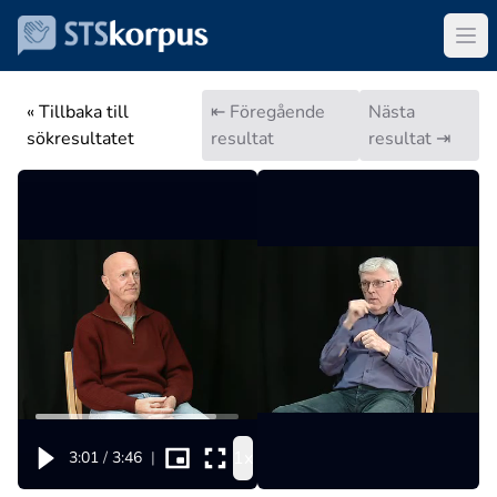
« Tillbaka till
⇤ Föregående
Nästa
sökresultatet
resultat
resultat ⇥
1x
3:01
/
3:46
|