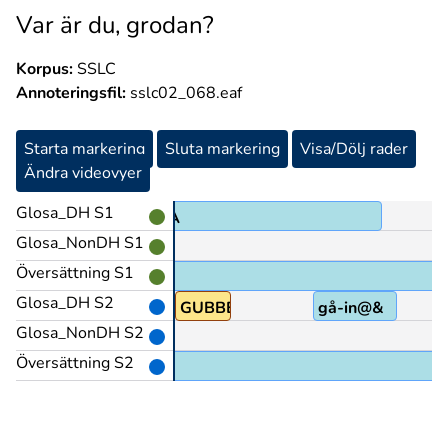
Var är du, grodan?
Korpus:
SSLC
Annoteringsfil:
sslc02_068.eaf
Starta markering
Sluta markering
Visa/Dölj rader
Ändra videovyer
Glosa_DH S1
TYNA
Glosa_NonDH S1
Översättning S1
Glosa_DH S2
Å-IN(L)
GUBBE
gå-in@&
Glosa_NonDH S2
Översättning S2
 värmen.