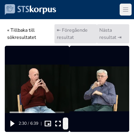
« Tillbaka till
⇤ Föregående
Nästa
sökresultatet
resultat
resultat ⇥
1x
2:30
/
6:39
|