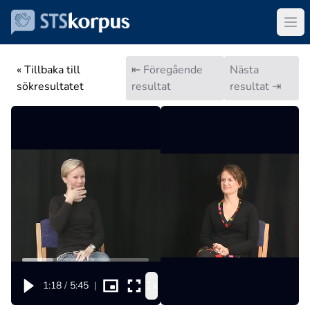
« Tillbaka till
⇤ Föregående
Nästa
sökresultatet
resultat
resultat ⇥
1x
1:18
/
5:45
|