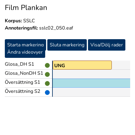
Film Plankan
Korpus:
SSLC
Annoteringsfil:
sslc02_050.eaf
Starta markering
Sluta markering
Visa/Dölj rader
Ändra videovyer
Glosa_DH S1
UNG
Glosa_NonDH S1
Översättning S1
Översättning S2