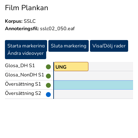
Film Plankan
Korpus:
SSLC
Annoteringsfil:
sslc02_050.eaf
Starta markering
Sluta markering
Visa/Dölj rader
Ändra videovyer
Glosa_DH S1
UNG
Glosa_NonDH S1
Översättning S1
Översättning S2