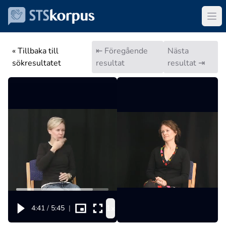
« Tillbaka till
⇤ Föregående
Nästa
sökresultatet
resultat
resultat ⇥
1x
4:41
/
5:45
|