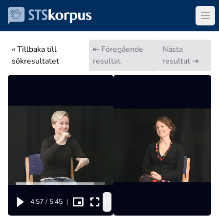
« Tillbaka till
⇤ Föregående
Nästa
sökresultatet
resultat
resultat ⇥
1x
4:57
/
5:45
|