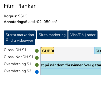
Film Plankan
Korpus:
SSLC
Annoteringsfil:
sslc02_050.eaf
Starta markering
Sluta markering
Visa/Dölj rader
Ändra videovyer
Glosa_DH S1
GUBBE
GLOS
Glosa_NonDH S1
Översättning S1
amla mannen tittar häpet på när dom försvinner över gatan o
Översättning S2