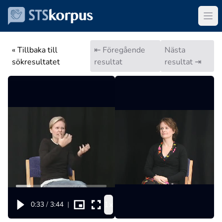
« Tillbaka till
⇤ Föregående
Nästa
sökresultatet
resultat
resultat ⇥
1x
0:33
/
3:44
|