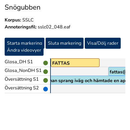
Snögubben
Korpus:
SSLC
Annoteringsfil:
sslc02_048.eaf
Starta markering
Sluta markering
Visa/Dölj rader
Ändra videovyer
Glosa_DH S1
)
FATTAS
Glosa_NonDH S1
fattas@h
Översättning S1
att det fattades något så han sprang iväg och hämtade en ap
Översättning S2