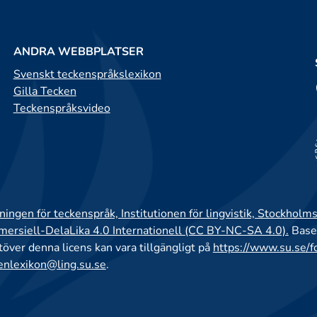
ANDRA WEBBPLATSER
Svenskt teckenspråkslexikon
Gilla Tecken
Teckenspråksvideo
ingen för teckenspråk, Institutionen för lingvistik, Stockholms
rsiell-DelaLika 4.0 Internationell (CC BY-NC-SA 4.0).
Base
utöver denna licens kan vara tillgängligt på
https://www.su.se/f
enlexikon@ling.su.se
.