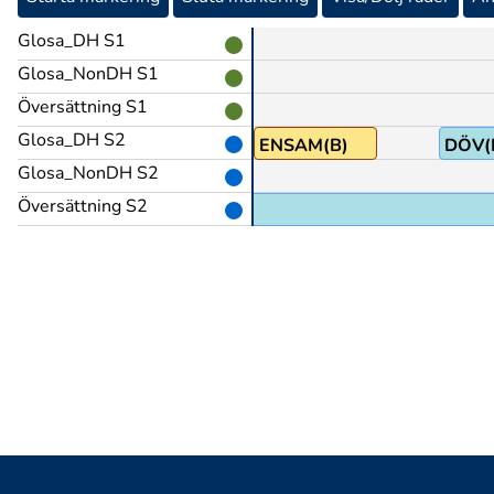
Glosa_DH S1
Glosa_NonDH S1
Översättning S1
Glosa_DH S2
PRO1
ENSAM(B)
DÖV(
Glosa_NonDH S2
Översättning S2
ag var den enda som var döv,