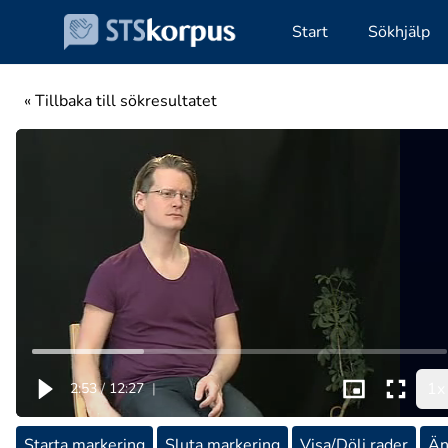
Start
Sökhjälp
« Tillbaka till sökresultatet
1x
2:53
/
12:27
|
Starta markering
Sluta markering
Visa/Dölj rader
Än