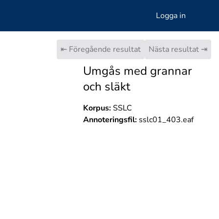
Logga in
⇤ Föregående resultat
Nästa resultat ⇥
Umgås med grannar
och släkt
Korpus:
SSLC
Annoteringsfil:
sslc01_403.eaf