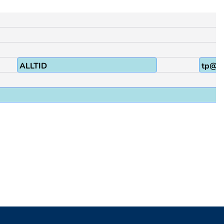
ALLTID
tp@&