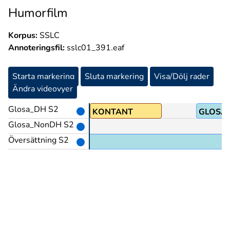
Humorfilm
Korpus:
SSLC
Annoteringsfil:
sslc01_391.eaf
Starta markering
Sluta markering
Visa/Dölj rader
Ändra videovyer
Glosa_DH S2
BETALA(A)
KONTANT
GLOSA:(
Glosa_NonDH S2
Översättning S2