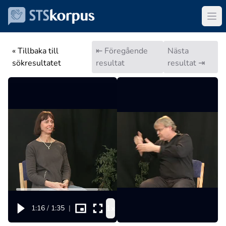
« Tillbaka till
⇤ Föregående
Nästa
sökresultatet
resultat
resultat ⇥
1x
1:16
/
1:35
|