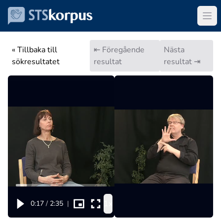
« Tillbaka till
⇤ Föregående
Nästa
sökresultatet
resultat
resultat ⇥
1x
0:17
/
2:35
|