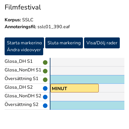
Filmfestival
Korpus:
SSLC
Annoteringsfil:
sslc01_390.eaf
Starta markering
Sluta markering
Visa/Dölj rader
Ändra videovyer
Glosa_DH S1
Glosa_NonDH S1
Översättning S1
Glosa_DH S2
FEMTON
MINUT
Glosa_NonDH S2
Översättning S2