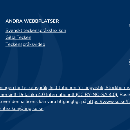
ANDRA WEBBPLATSER
Svenskt teckenspråkslexikon
Gilla Tecken
Teckenspråksvideo
ingen för teckenspråk, Institutionen för lingvistik, Stockholms
rsiell-DelaLika 4.0 Internationell (CC BY-NC-SA 4.0).
Base
utöver denna licens kan vara tillgängligt på
https://www.su.se/f
enlexikon@ling.su.se
.