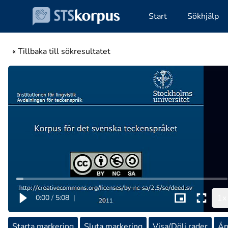
Start
Sökhjälp
« Tillbaka till sökresultatet
1x
0:00
/
5:08
|
Starta markering
Sluta markering
Visa/Dölj rader
Än