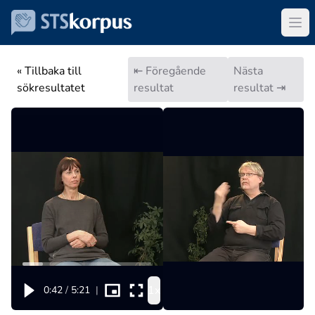
« Tillbaka till
⇤ Föregående
Nästa
sökresultatet
resultat
resultat ⇥
1x
0:42
/
5:21
|