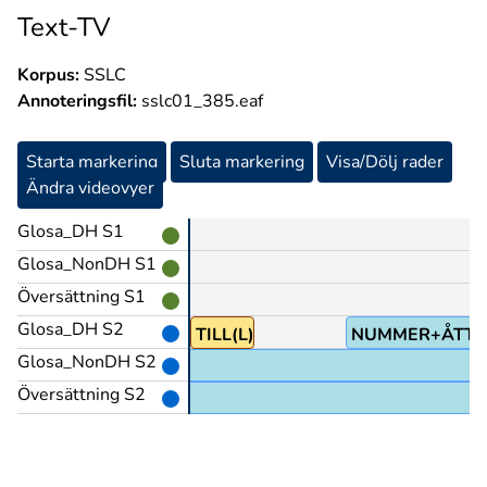
Text-TV
Korpus:
SSLC
Annoteringsfil:
sslc01_385.eaf
Starta markering
Sluta markering
Visa/Dölj rader
Ändra videovyer
Glosa_DH S1
Glosa_NonDH S1
Översättning S1
Glosa_DH S2
+TRE
NUMMER+FYRA
TILL(L)
NUMMER+ÅTTA
Glosa_NonDH S2
Översättning S2