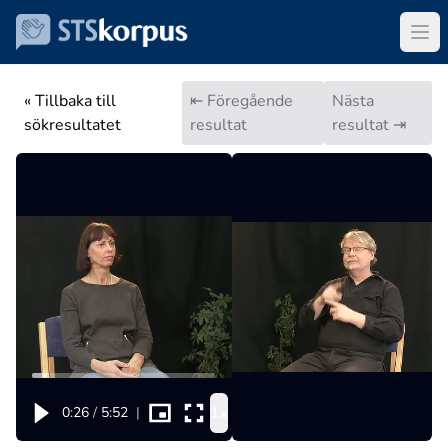
« Tillbaka till
⇤ Föregående
Nästa
sökresultatet
resultat
resultat ⇥
1x
0:26
/
5:52
|