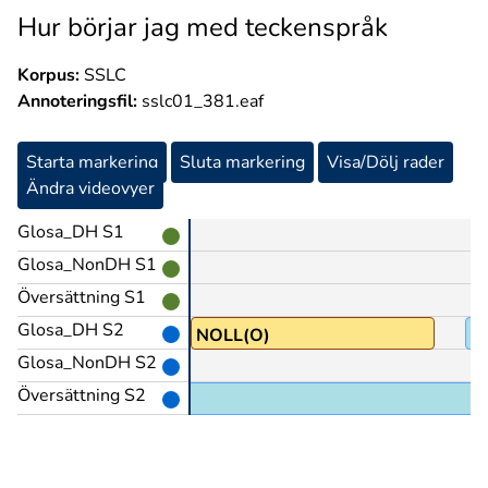
Hur börjar jag med teckenspråk
Korpus:
SSLC
Annoteringsfil:
sslc01_381.eaf
Starta markering
Sluta markering
Visa/Dölj rader
Ändra videovyer
Glosa_DH S1
Glosa_NonDH S1
Översättning S1
Glosa_DH S2
NOLL(O)
n
Glosa_NonDH S2
Översättning S2
då