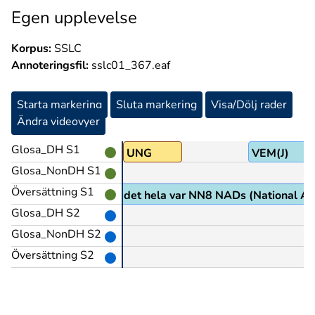
Egen upplevelse
Korpus:
SSLC
Annoteringsfil:
sslc01_367.eaf
Starta markering
Sluta markering
Visa/Dölj rader
Ändra videovyer
Glosa_DH S1
NNAS(5)
UNG
VEM(J)
Glosa_NonDH S1
Översättning S1
sonen som hade ordnat det hela var NN8 NADs (National Asso
Glosa_DH S2
Glosa_NonDH S2
Översättning S2