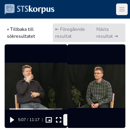
« Tillbaka till
⇤ Föregående
Nästa
sökresultatet
resultat
resultat ⇥
1x
5:07
/
11:17
|