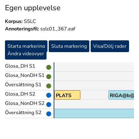
Egen upplevelse
Korpus:
SSLC
Annoteringsfil:
sslc01_367.eaf
Starta markering
Sluta markering
Visa/Dölj rader
Ändra videovyer
Glosa_DH S1
Glosa_NonDH S1
Översättning S1
Glosa_DH S2
PLATS
RIGA@b@e
Glosa_NonDH S2
Översättning S2