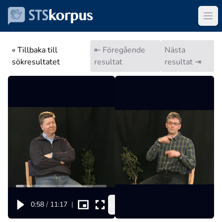
« Tillbaka till
⇤ Föregående
Nästa
sökresultatet
resultat
resultat ⇥
1x
0:58
/
11:17
|