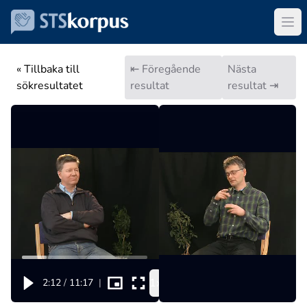
« Tillbaka till
⇤ Föregående
Nästa
sökresultatet
resultat
resultat ⇥
1x
2:12
/
11:17
|