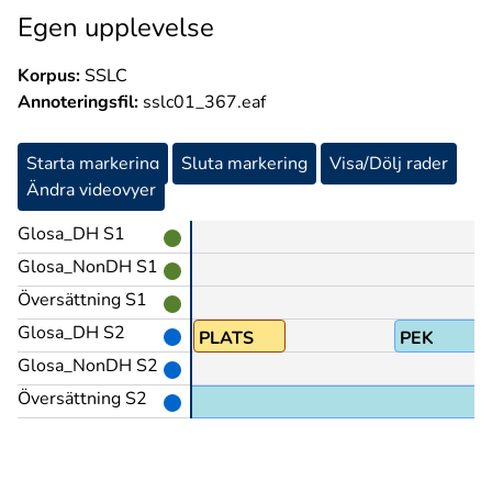
Egen upplevelse
Korpus:
SSLC
Annoteringsfil:
sslc01_367.eaf
Starta markering
Sluta markering
Visa/Dölj rader
Ändra videovyer
Glosa_DH S1
Glosa_NonDH S1
Översättning S1
Glosa_DH S2
PLATS
PEK
Glosa_NonDH S2
Översättning S2
jag och NN1 oss omkring