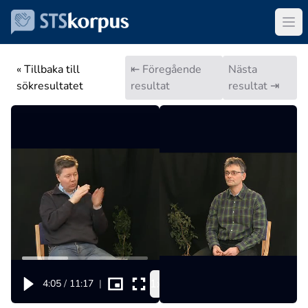
« Tillbaka till
⇤ Föregående
Nästa
sökresultatet
resultat
resultat ⇥
1x
4:05
/
11:17
|