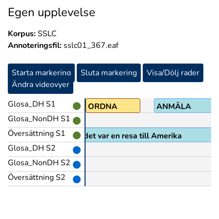
Egen upplevelse
Korpus:
SSLC
Annoteringsfil:
sslc01_367.eaf
Starta markering
Sluta markering
Visa/Dölj rader
Ändra videovyer
Glosa_DH S1
ORDNA
ANMÄLA
Glosa_NonDH S1
Översättning S1
llt begeistrad över att det var en resa till Amerika
Glosa_DH S2
Glosa_NonDH S2
Översättning S2