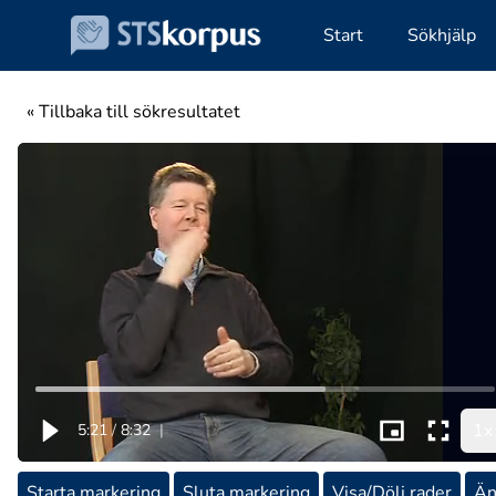
Start
Sökhjälp
« Tillbaka till sökresultatet
1x
5:21
/
8:32
|
Starta markering
Sluta markering
Visa/Dölj rader
Än