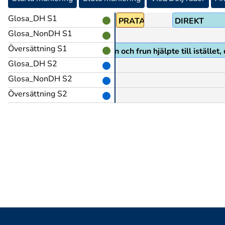
Glosa_DH S1
PRO1
PRATA(Jv)
DIREKT
Glosa_NonDH S1
Översättning S1
r jag ville prata direkt med nån och frun hjälpte till istället, 
Glosa_DH S2
Glosa_NonDH S2
Översättning S2