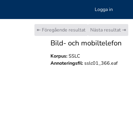
Logga in
⇤ Föregående resultat
Nästa resultat ⇥
Bild- och mobiltelefon
Korpus:
SSLC
Annoteringsfil:
sslc01_366.eaf