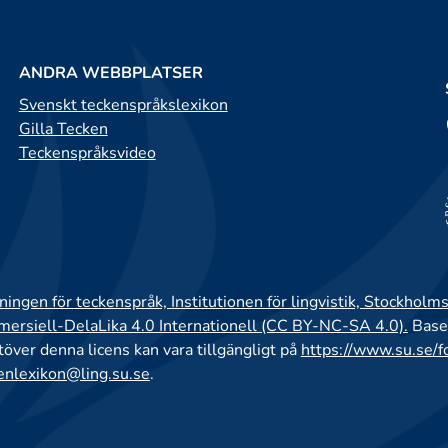
ANDRA WEBBPLATSER
Svenskt teckenspråkslexikon
Gilla Tecken
Teckenspråksvideo
ingen för teckenspråk, Institutionen för lingvistik, Stockholms
rsiell-DelaLika 4.0 Internationell (CC BY-NC-SA 4.0).
Base
utöver denna licens kan vara tillgängligt på
https://www.su.se/f
enlexikon@ling.su.se
.