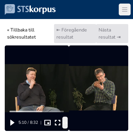
« Tillbaka till
⇤ Föregående
Nästa
sökresultatet
resultat
resultat ⇥
1x
5:10
/
8:32
|