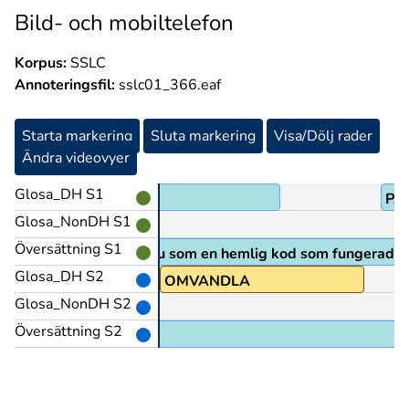
Bild- och mobiltelefon
Korpus:
SSLC
Annoteringsfil:
sslc01_366.eaf
Starta markering
Sluta markering
Visa/Dölj rader
Ändra videovyer
Glosa_DH S1
KOD@b
PÅ
Glosa_NonDH S1
Översättning S1
d// du som en hemlig du som en hemlig kod som fungerade
Glosa_DH S2
)@z>panna
OMVANDLA
Glosa_NonDH S2
Översättning S2