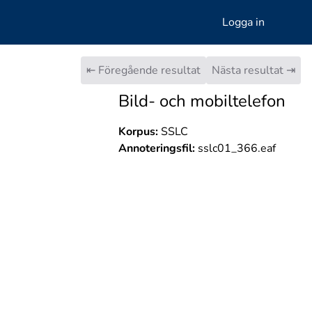
Logga in
⇤ Föregående resultat
Nästa resultat ⇥
Bild- och mobiltelefon
Korpus:
SSLC
Annoteringsfil:
sslc01_366.eaf