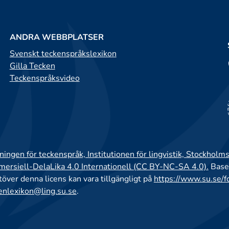
ANDRA WEBBPLATSER
Svenskt teckenspråkslexikon
Gilla Tecken
Teckenspråksvideo
ingen för teckenspråk, Institutionen för lingvistik, Stockholms
rsiell-DelaLika 4.0 Internationell (CC BY-NC-SA 4.0).
Base
utöver denna licens kan vara tillgängligt på
https://www.su.se/f
enlexikon@ling.su.se
.