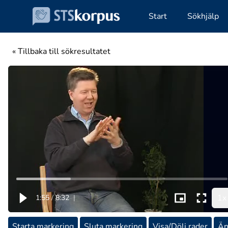
Start
Sökhjälp
« Tillbaka till sökresultatet
1x
1:55
/
8:32
|
Starta markering
Sluta markering
Visa/Dölj rader
Än