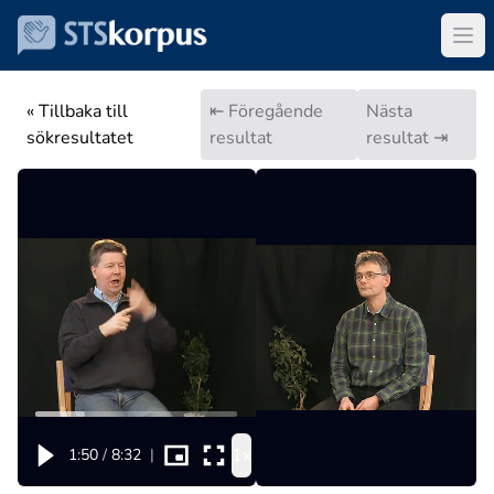
« Tillbaka till
⇤ Föregående
Nästa
sökresultatet
resultat
resultat ⇥
1x
1:50
/
8:32
|