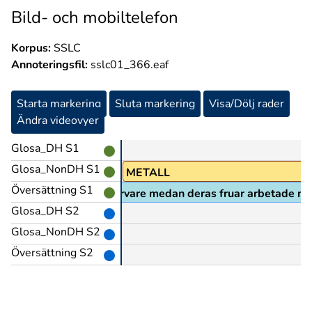
Bild- och mobiltelefon
Korpus:
SSLC
Annoteringsfil:
sslc01_366.eaf
Starta markering
Sluta markering
Visa/Dölj rader
Ändra videovyer
Glosa_DH S1
Glosa_NonDH S1
AK
PEK
METALL
Översättning S1
rbetare, till exempel svarvare medan deras fruar arbetade me
Glosa_DH S2
Glosa_NonDH S2
Översättning S2