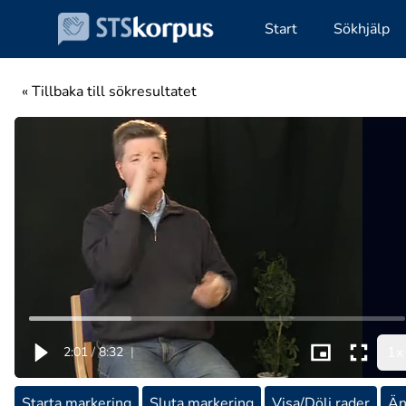
Start
Sökhjälp
« Tillbaka till sökresultatet
1x
2:01
/
8:32
|
Starta markering
Sluta markering
Visa/Dölj rader
Än