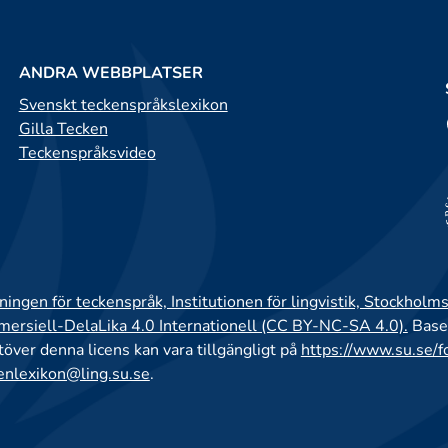
ANDRA WEBBPLATSER
Svenskt teckenspråkslexikon
Gilla Tecken
Teckenspråksvideo
ingen för teckenspråk, Institutionen för lingvistik, Stockholms
rsiell-DelaLika 4.0 Internationell (CC BY-NC-SA 4.0).
Base
utöver denna licens kan vara tillgängligt på
https://www.su.se/f
enlexikon@ling.su.se
.