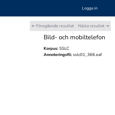
Logga in
⇤ Föregående resultat
Nästa resultat ⇥
Bild- och mobiltelefon
Korpus:
SSLC
Annoteringsfil:
sslc01_366.eaf