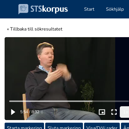
Start
Sökhjälp
« Tillbaka till sökresultatet
1x
5:54
/
8:32
|
Starta markering
Sluta markering
Visa/Dölj rader
Än