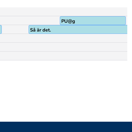
PU@g
Så är det.