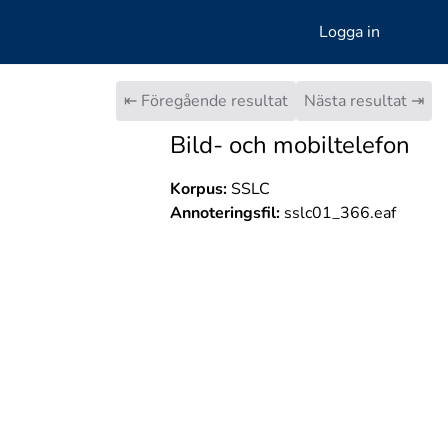
Logga in
⇤ Föregående resultat
Nästa resultat ⇥
Bild- och mobiltelefon
Korpus:
SSLC
Annoteringsfil:
sslc01_366.eaf