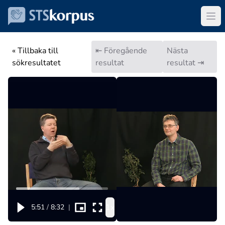
« Tillbaka till
⇤ Föregående
Nästa
sökresultatet
resultat
resultat ⇥
1x
5:51
/
8:32
|