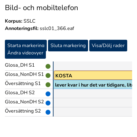
Bild- och mobiltelefon
Korpus:
SSLC
Annoteringsfil:
sslc01_366.eaf
Starta markering
Sluta markering
Visa/Dölj rader
Ändra videovyer
Glosa_DH S1
Glosa_NonDH S1
KOSTA
Översättning S1
 via internet men dom lever kvar i hur det var tidigare, lite 
Glosa_DH S2
Glosa_NonDH S2
Översättning S2