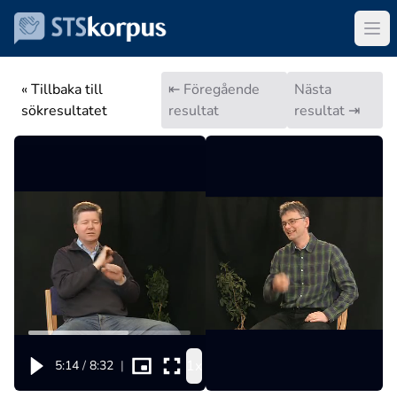
« Tillbaka till
⇤ Föregående
Nästa
sökresultatet
resultat
resultat ⇥
1x
5:14
/
8:32
|