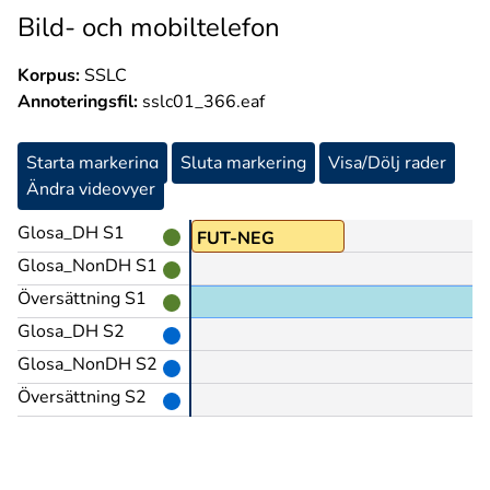
Bild- och mobiltelefon
Korpus:
SSLC
Annoteringsfil:
sslc01_366.eaf
Starta markering
Sluta markering
Visa/Dölj rader
Ändra videovyer
Glosa_DH S1
ITYD
FUT-NEG
Glosa_NonDH S1
Översättning S1
Glosa_DH S2
PEK>person/PEK
Glosa_NonDH S2
Översättning S2