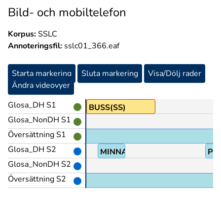
Bild- och mobiltelefon
Korpus:
SSLC
Annoteringsfil:
sslc01_366.eaf
Starta markering
Sluta markering
Visa/Dölj rader
Ändra videovyer
Glosa_DH S1
BUSS(SS)
Glosa_NonDH S1
Översättning S1
Glosa_DH S2
MINNAS(5)
PR
Glosa_NonDH S2
Översättning S2
lanerade och så