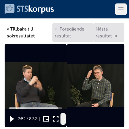
« Tillbaka till
⇤ Föregående
Nästa
sökresultatet
resultat
resultat ⇥
1x
7:52
/
8:32
|