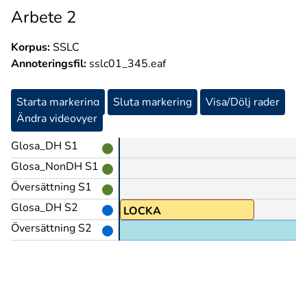
Arbete 2
Korpus:
SSLC
Annoteringsfil:
sslc01_345.eaf
Starta markering
Sluta markering
Visa/Dölj rader
Ändra videovyer
Glosa_DH S1
Glosa_NonDH S1
Översättning S1
Glosa_DH S2
LOCKA
Översättning S2
 Gård