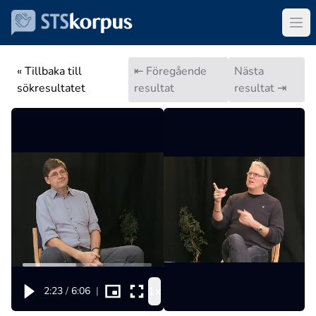
« Tillbaka till
⇤ Föregående
Nästa
sökresultatet
resultat
resultat ⇥
1x
2:23
/
6:06
|