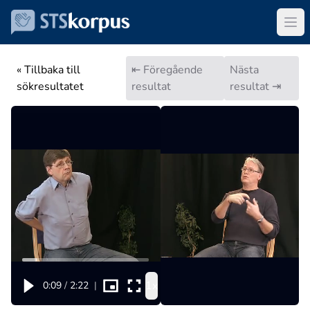
« Tillbaka till
⇤ Föregående
Nästa
sökresultatet
resultat
resultat ⇥
1x
0:09
/
2:22
|