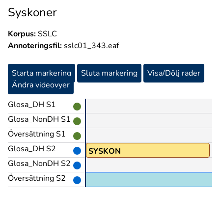
Syskoner
Korpus:
SSLC
Annoteringsfil:
sslc01_343.eaf
Starta markering
Sluta markering
Visa/Dölj rader
Ändra videovyer
Glosa_DH S1
Glosa_NonDH S1
Översättning S1
Glosa_DH S2
SYSKON
Glosa_NonDH S2
Översättning S2