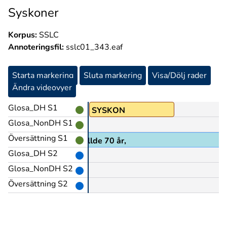
Syskoner
Korpus:
SSLC
Annoteringsfil:
sslc01_343.eaf
Starta markering
Sluta markering
Visa/Dölj rader
Ändra videovyer
Glosa_DH S1
SYSKON
Glosa_NonDH S1
Översättning S1
 nu nyligen när mamma fyllde 70 år,
Glosa_DH S2
Glosa_NonDH S2
Översättning S2