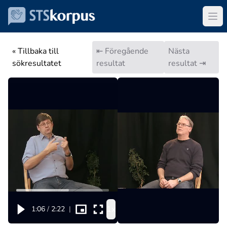
« Tillbaka till
⇤ Föregående
Nästa
sökresultatet
resultat
resultat ⇥
1x
1:06
/
2:22
|