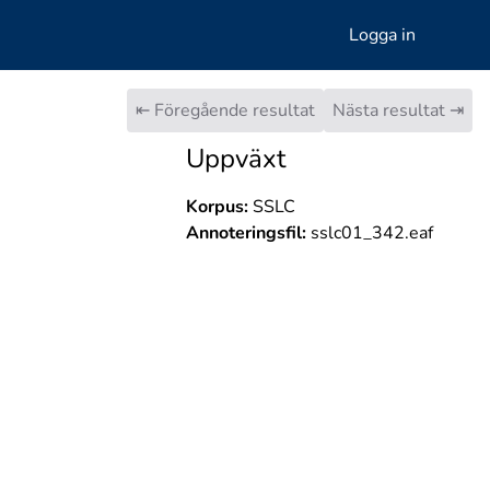
Logga in
⇤ Föregående resultat
Nästa resultat ⇥
Uppväxt
Korpus:
SSLC
Annoteringsfil:
sslc01_342.eaf