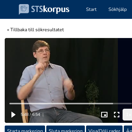
Start
Sökhjälp
« Tillbaka till sökresultatet
1x
5:48
/
6:54
|
Starta markering
Sluta markering
Visa/Dölj rader
Än