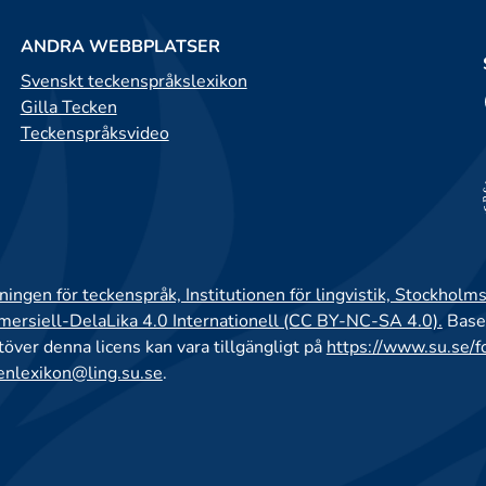
ANDRA WEBBPLATSER
Svenskt teckenspråkslexikon
Gilla Tecken
Teckenspråksvideo
ingen för teckenspråk, Institutionen för lingvistik, Stockholms
rsiell-DelaLika 4.0 Internationell (CC BY-NC-SA 4.0).
Base
utöver denna licens kan vara tillgängligt på
https://www.su.se/f
enlexikon@ling.su.se
.