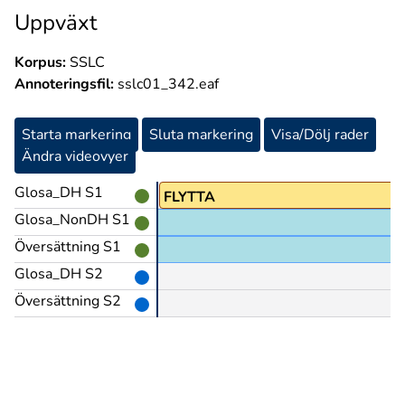
Uppväxt
Korpus:
SSLC
Annoteringsfil:
sslc01_342.eaf
Starta markering
Sluta markering
Visa/Dölj rader
Ändra videovyer
Glosa_DH S1
PRO1
FLYTTA
Glosa_NonDH S1
Översättning S1
Glosa_DH S2
Översättning S2