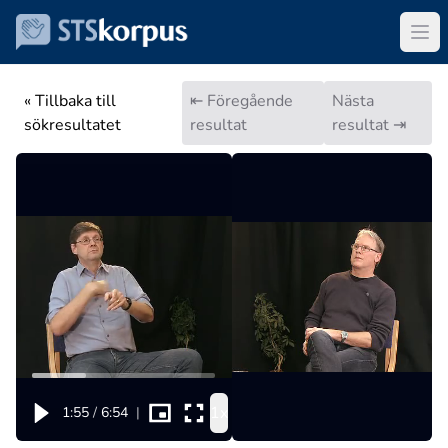
« Tillbaka till
⇤ Föregående
Nästa
sökresultatet
resultat
resultat ⇥
1x
1:55
/
6:54
|