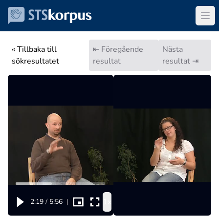
« Tillbaka till
⇤ Föregående
Nästa
sökresultatet
resultat
resultat ⇥
1x
2:19
/
5:56
|