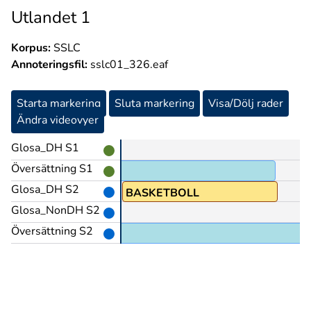
Utlandet 1
Korpus:
SSLC
Annoteringsfil:
sslc01_326.eaf
Starta markering
Sluta markering
Visa/Dölj rader
Ändra videovyer
Glosa_DH S1
Översättning S1
Glosa_DH S2
A@b
BASKETBOLL
Glosa_NonDH S2
Översättning S2