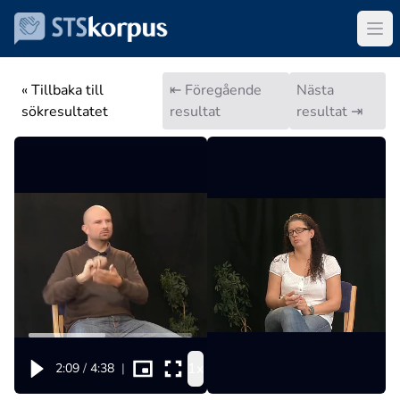
« Tillbaka till
⇤ Föregående
Nästa
sökresultatet
resultat
resultat ⇥
1x
2:09
/
4:38
|