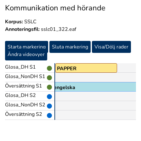
Kommunikation med hörande
Korpus:
SSLC
Annoteringsfil:
sslc01_322.eaf
Starta markering
Sluta markering
Visa/Dölj rader
Ändra videovyer
Glosa_DH S1
-PERF
PAPPER
Glosa_NonDH S1
Översättning S1
h penna eller skriva på engelska
Glosa_DH S2
Glosa_NonDH S2
Översättning S2