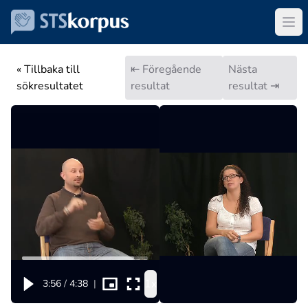
« Tillbaka till
⇤ Föregående
Nästa
sökresultatet
resultat
resultat ⇥
1x
3:56
/
4:38
|