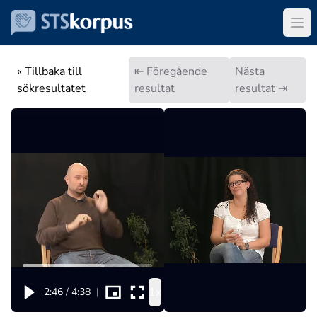
« Tillbaka till
⇤ Föregående
Nästa
sökresultatet
resultat
resultat ⇥
1x
2:46
/
4:38
|