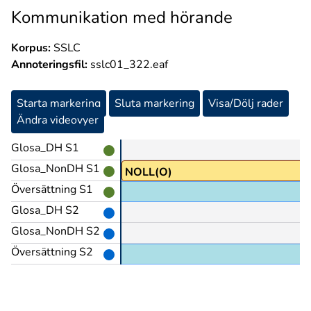
Kommunikation med hörande
Korpus:
SSLC
Annoteringsfil:
sslc01_322.eaf
Starta markering
Sluta markering
Visa/Dölj rader
Ändra videovyer
Glosa_DH S1
VA
Glosa_NonDH S1
NOLL(O)
Översättning S1
Glosa_DH S2
Glosa_NonDH S2
Översättning S2