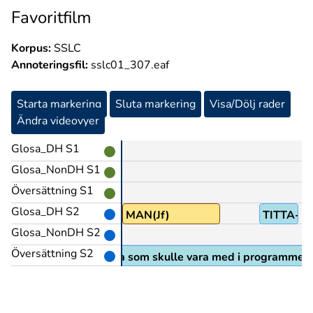
Favoritfilm
Korpus:
SSLC
Annoteringsfil:
sslc01_307.eaf
Starta markering
Sluta markering
Visa/Dölj rader
Ändra videovyer
Glosa_DH S1
Glosa_NonDH S1
Översättning S1
Glosa_DH S2
MAN(Jf)
TITTA-P
Glosa_NonDH S2
PEK
Översättning S2
a vilken av dom två tjejerna som skulle vara med i programmet