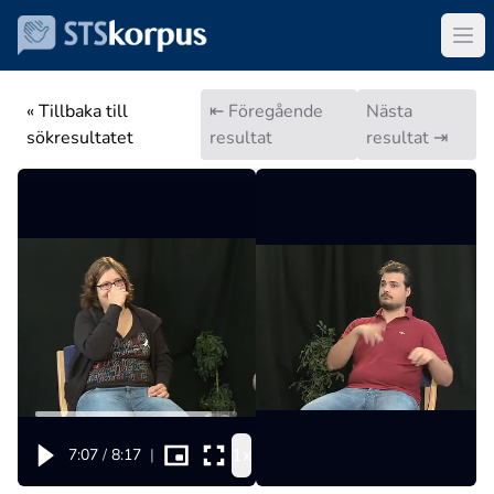
« Tillbaka till
⇤ Föregående
Nästa
sökresultatet
resultat
resultat ⇥
1x
7:07
/
8:17
|