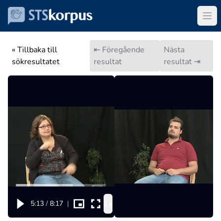
« Tillbaka till
⇤ Föregående
Nästa
sökresultatet
resultat
resultat ⇥
1x
5:13
/
8:17
|