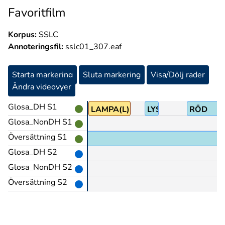
Favoritfilm
Korpus:
SSLC
Annoteringsfil:
sslc01_307.eaf
Starta markering
Sluta markering
Visa/Dölj rader
Ändra videovyer
Glosa_DH S1
LAMPA(L)
LYSA
RÖD
Glosa_NonDH S1
Översättning S1
Glosa_DH S2
Glosa_NonDH S2
Översättning S2