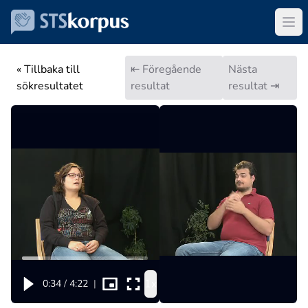
« Tillbaka till
⇤ Föregående
Nästa
sökresultatet
resultat
resultat ⇥
1x
0:34
/
4:22
|