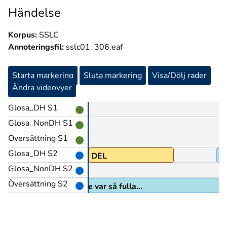
Händelse
Korpus:
SSLC
Annoteringsfil:
sslc01_306.eaf
Starta markering
Sluta markering
Visa/Dölj rader
Ändra videovyer
Glosa_DH S1
Glosa_NonDH S1
Översättning S1
Glosa_DH S2
GLOSA:(SJÄLVKLAR)
DEL
A
Glosa_NonDH S2
Översättning S2
Några bröt i förtid för de var så fulla...