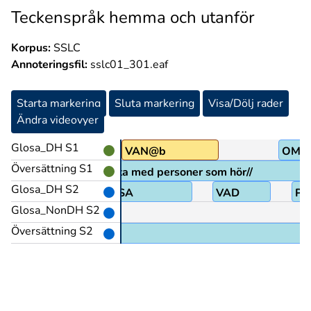
Teckenspråk hemma och utanför
Korpus:
SSLC
Annoteringsfil:
sslc01_301.eaf
Starta markering
Sluta markering
Visa/Dölj rader
Ändra videovyer
Glosa_DH S1
INTE
VAN@b
OM@
Översättning S1
rit mer öppna för att prata med personer som hör//
Glosa_DH S2
K.FL
SA
VAD
PE
Glosa_NonDH S2
Översättning S2