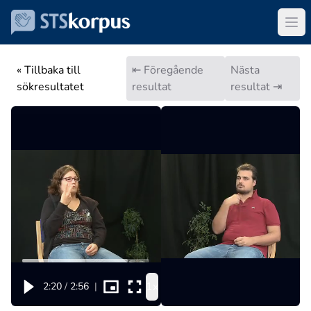
« Tillbaka till
⇤ Föregående
Nästa
sökresultatet
resultat
resultat ⇥
1x
2:20
/
2:56
|