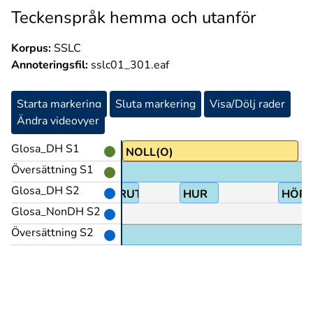
Teckenspråk hemma och utanför
Korpus:
SSLC
Annoteringsfil:
sslc01_301.eaf
Starta markering
Sluta markering
Visa/Dölj rader
Ändra videovyer
Glosa_DH S1
hörande@&
NOLL(O)
Översättning S1
Glosa_DH S2
MPIS.PL
FÖRUT
HUR
HÖR
Glosa_NonDH S2
Översättning S2