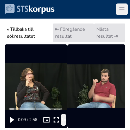
« Tillbaka till
⇤ Föregående
Nästa
sökresultatet
resultat
resultat ⇥
1x
0:09
/
2:56
|